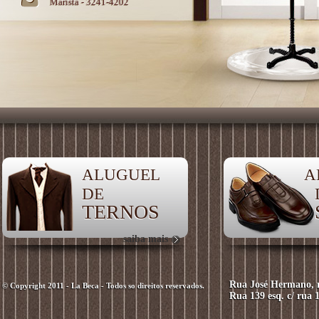
Marista - 3241-4202
ALUGUEL
A
DE
TERNOS
saiba mais
Rua José Hermano, n
© Copyright 2011 - La Beca - Todos so direitos reservados.
Rua 139 esq. c/ rua 