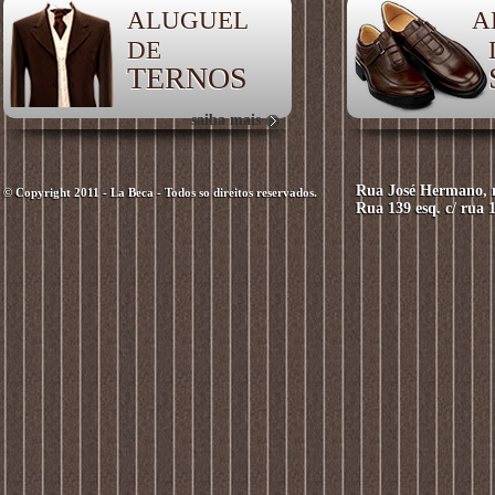
ALUGUEL
A
DE
TERNOS
saiba mais
Rua José Hermano, n
© Copyright 2011 - La Beca - Todos so direitos reservados.
Rua 139 esq. c/ rua 